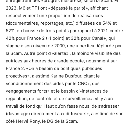
enregistrent des «progrès mesurés», selon la Scam. En
2023, M6 et TF1 ont «dépassé la parité», affichant
respectivement une proportion de réalisatrices
(documentaires, reportages, etc.) diffusées de 54% et
52%, en hausse de trois points par rapport à 2021, contre
42% pour France 2 (-1 point) et 32% pour Canal+, qui
stagne à son niveau de 2009, une «inertie» déplorée par
la Scam. Autre point d’»alerte» , la moindre visibilité des
autrices aux heures de grande écoute, notamment sur
France 2. «On a besoin de politiques publiques
proactives», a estimé Karine Dusfour, citant le
«conditionnement des aides par le CNC», des
«engagements forts» et le besoin d’»instances de
régulation, de contrôle et de surveillance». «Il y a un
travail de fond qu’il faut qu’on fasse nous, de s’adresser
(davantage) directement aux diffuseurs», a estimé de son
côté Hervé Rony, le DG de la Scam.