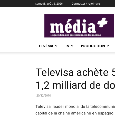
samedi, août 8, 2026
Connecter / rejoindre
média+
CINÉMA
TV
PRODUCTION
Televisa achète 
1,2 milliard de do
20/12/2010
Televisa, leader mondial de la télécommuni
capital de la chaîne américaine en espagnol U