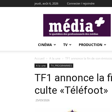
jeudi, août 6, 2026
Connecter / rejoindre
média+
CINÉMA
TV
PRODUCTION
Accueil
A la une
TF1 annonce la fin de son émissio
A la une
TV_PROGRAMMES
TF1 annonce la f
culte «Téléfoot»
25/03/2026