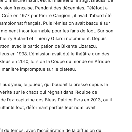
e dimanche matin, est lui maintenu. Il s’agit là aussi de
vision française. Pendant des décennies, Téléfoot a
 Créé en 1977 par Pierre Cangioni, il avait d’abord été
hampionnat français. Puis l’émission avait basculé sur
 moment incontournable pour les fans de foot. Sur son
Thierry Roland et Thierry Gilardi notamment. Depuis
ton, avec la participation de Bixente Lizarazu,
us en 1998. L’émission avait été le théâtre d’un des
Bleus en 2010, lors de la Coupe du monde en Afrique
de manière impromptue sur le plateau.
 aux yeux, le joueur, qui boudait la presse depuis le
 vérité sur le chaos qui régnait dans l’équipe de
e l’ex-capitaine des Bleus Patrice Evra en 2013, où il
sultants foot, déformant parfois leur nom, avait
il du temps, avec l’accélération de la diffusion du