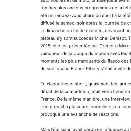
automobiles et de moto, diffusé juste avant l
l’un des plus anciens programmes de la télé
été un rendez-vous phare du sport à la télé.
diffusé le samedi soir après la journée de c
le dimanche en fin de matinée, devenant un
plateau s’y sont succédés Michel Denisot, 
2018, elle est présentée par Grégoire Margot
vainqueur de la Coupe du monde avec les Ble
moments les plus marquants du fiasco des 
du sud, quand Franck Ribéry s’était invité 
En claquettes et short, quasiment les larmes
début de la compétition, était venu livrer sa
France. De la même manière, une interview d
s’en prenait à plusieurs journalistes ou con
provoqué une avalanche de réactions.
Mais l’émission avait perdu en influence au f