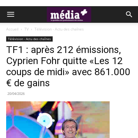
Accueil
TV
Télévision - Actu des chaînes
Télévision - Actu des chaînes
TF1 : après 212 émissions,
Cyprien Fohr quitte «Les 12
coups de midi» avec 861.000
€ de gains
20/04/2026