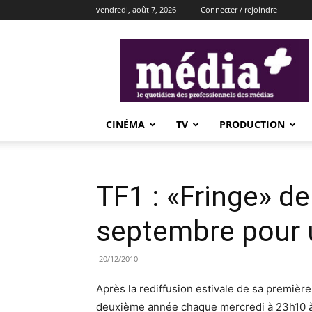
vendredi, août 7, 2026
Connecter / rejoindre
média+
CINÉMA
TV
PRODUCTION
TF1 : «Fringe» de
septembre pour 
20/12/2010
Après la rediffusion estivale de sa première
deuxième année chaque mercredi à 23h10 à 