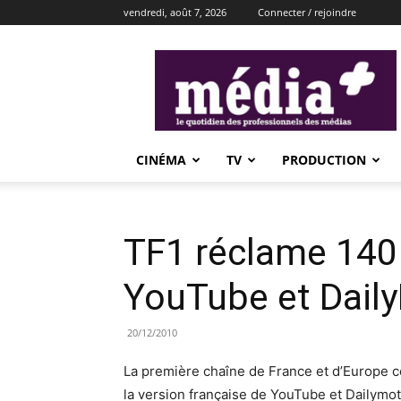
vendredi, août 7, 2026
Connecter / rejoindre
média+
CINÉMA
TV
PRODUCTION
TF1 réclame 140 
YouTube et Dail
20/12/2010
La première chaîne de France et d’Europe c
la version française de YouTube et Dailymo