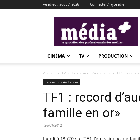
vendredi, août 7, 2026
Connecter / rejoindre
média+
CINÉMA
TV
PRODUCTION
Accueil
TV
Télévision - Audiences
TF1 : record 
Télévision - Audiences
TF1 : record d’a
famille en or»
26/09/2012
Lundi à 18h20 sur TF1, l’émission «Une fam