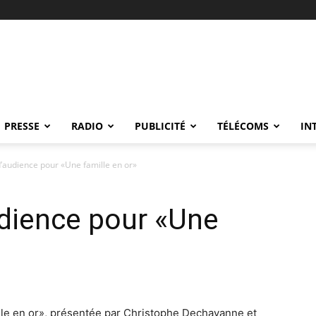
PRESSE
RADIO
PUBLICITÉ
TÉLÉCOMS
IN
d’audience pour «Une famille en or»
udience pour «Une
ille en or», présentée par Christophe Dechavanne et