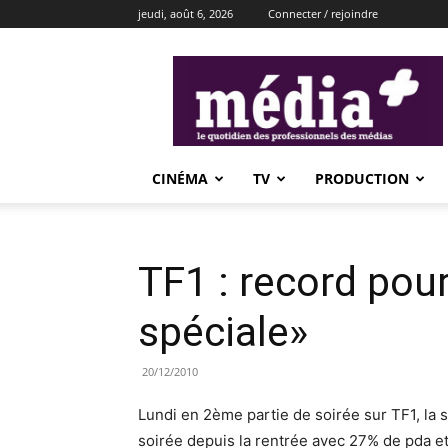
jeudi, août 6, 2026
Connecter / rejoindre
média+
CINÉMA
TV
PRODUCTION
TF1 : record pou
spéciale»
20/12/2010
Lundi en 2ème partie de soirée sur TF1, la s
soirée depuis la rentrée avec 27% de pda 