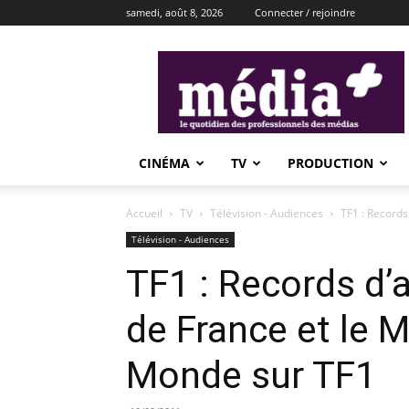
samedi, août 8, 2026
Connecter / rejoindre
média+
CINÉMA
TV
PRODUCTION
Accueil
TV
Télévision - Audiences
TF1 : Records
Télévision - Audiences
TF1 : Records d’
de France et le 
Monde sur TF1