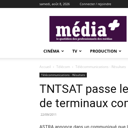
samedi, août 8, 2026
Connecter / rejoindre
média+
CINÉMA
TV
PRODUCTION
Accueil
Télécom
Télécommunications - Résultats
Télécommunications - Résultats
TNTSAT passe le 
de terminaux co
22/09/2011
ASTRA annonce dans un communiqué que le s