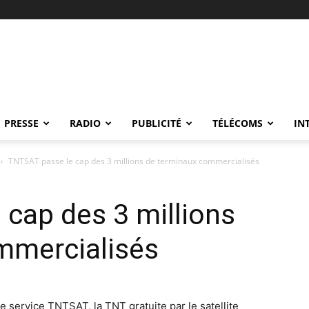
PRESSE
RADIO
PUBLICITÉ
TÉLÉCOMS
IN
TNTSAT passe le cap des 3 millions de terminaux commercialisés
cap des 3 millions
mmercialisés
ervice TNTSAT, la TNT gratuite par le satellite