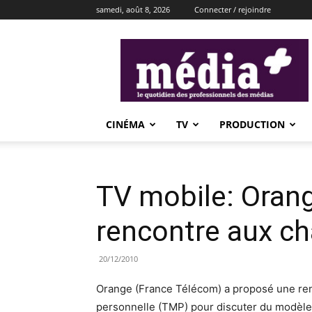
samedi, août 8, 2026
Connecter / rejoindre
média+
CINÉMA
TV
PRODUCTION
TV mobile: Oran
rencontre aux c
20/12/2010
Orange (France Télécom) a proposé une ren
personnelle (TMP) pour discuter du modèle