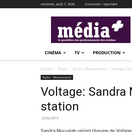
vendredi, août 7, 2026
Connecter / rejoindre
média+
CINÉMA
TV
PRODUCTION
Accueil
Radio
Radio - Mouvements
Voltage: San
Radio - Mouvements
Voltage: Sandra 
station
25/02/2013
Sandra Murugiah rejoint l’équipe de Voltag