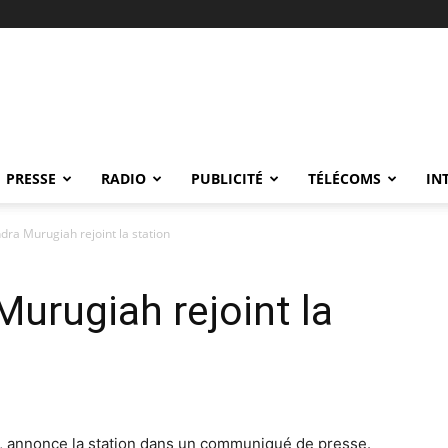
PRESSE
RADIO
PUBLICITÉ
TÉLÉCOMS
IN
dra Murugiah rejoint la station
Murugiah rejoint la
e, annonce la station dans un communiqué de presse.