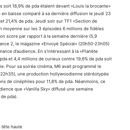
rs soit 18,9% de pda étaient devant «Louis la brocante»
e en baisse comparé à sa dernière diffusion le jeudi 23
s et 21,4% de pda. Jeudi soir sur TF1 «Section de
moyenne sur les 3 épisodes 6 millions de fidèles
 son score par rapport à la semaine dernière (5,9
France 2, le magazine «Envoyé Spécial» (20h50-23h05)
mance d’audience. En s’intéressant à la «Planète
a et 4,4 millions de curieux contre 19,6% de pda soit
sée. Pour sa soirée cinéma, M6 avait programmé le
h50-22h35), une production hollywoodienne stéréotypée
ions de cinéphiles pour 11,8% de pda. Néanmoins, ce
audience que «Vanilla Sky» diffusé une semaine
 de pda).
 tête haute