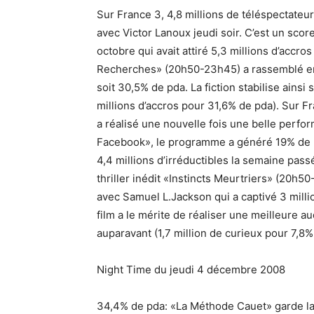
Sur France 3, 4,8 millions de téléspectateu
avec Victor Lanoux jeudi soir. C’est un scor
octobre qui avait attiré 5,3 millions d’accro
Recherches» (20h50-23h45) a rassemblé en 
soit 30,5% de pda. La fiction stabilise ainsi
millions d’accros pour 31,6% de pda). Sur 
a réalisé une nouvelle fois une belle perfor
Facebook», le programme a généré 19% de pd
4,4 millions d’irréductibles la semaine pas
thriller inédit «Instincts Meurtriers» (20
avec Samuel L.Jackson qui a captivé 3 mill
film a le mérite de réaliser une meilleure 
auparavant (1,7 million de curieux pour 7,8%
Night Time du jeudi 4 décembre 2008
34,4% de pda: «La Méthode Cauet» garde la