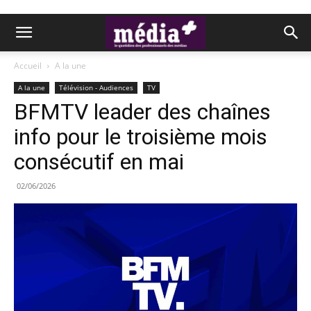
Accueil
A la une
A la une
Télévision - Audiences
TV
BFMTV leader des chaînes
info pour le troisième mois
consécutif en mai
02/06/2026