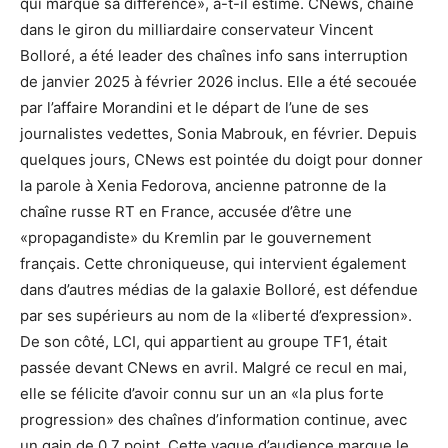
qui marque sa différence», a-t-il estimé. CNews, chaîne
dans le giron du milliardaire conservateur Vincent
Bolloré, a été leader des chaînes info sans interruption
de janvier 2025 à février 2026 inclus. Elle a été secouée
par l’affaire Morandini et le départ de l’une de ses
journalistes vedettes, Sonia Mabrouk, en février. Depuis
quelques jours, CNews est pointée du doigt pour donner
la parole à Xenia Fedorova, ancienne patronne de la
chaîne russe RT en France, accusée d’être une
«propagandiste» du Kremlin par le gouvernement
français. Cette chroniqueuse, qui intervient également
dans d’autres médias de la galaxie Bolloré, est défendue
par ses supérieurs au nom de la «liberté d’expression».
De son côté, LCI, qui appartient au groupe TF1, était
passée devant CNews en avril. Malgré ce recul en mai,
elle se félicite d’avoir connu sur un an «la plus forte
progression» des chaînes d’information continue, avec
un gain de 0,7 point. Cette vague d’audience marque le