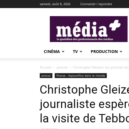
samedi, août 8, 2026
Connecter / rejoindre
média+
CINÉMA
TV
PRODUCTION
Accueil
presse
Christophe Gleizes: les proches du 
presse
Presse - Aujourd'hui dans le monde
Christophe Gleiz
journaliste espèr
la visite de Tebb