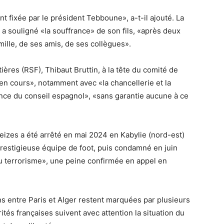
t fixée par le président Tebboune», a-t-il ajouté. La
a souligné «la souffrance» de son fils, «après deux
mille, de ses amis, de ses collègues».
ères (RSF), Thibaut Bruttin, à la tête du comité de
en cours», notamment avec «la chancellerie et la
nce du conseil espagnol», «sans garantie aucune à ce
leizes a été arrêté en mai 2024 en Kabylie (nord-est)
 prestigieuse équipe de foot, puis condamné en juin
u terrorisme», une peine confirmée en appel en
ions entre Paris et Alger restent marquées par plusieurs
ités françaises suivent avec attention la situation du