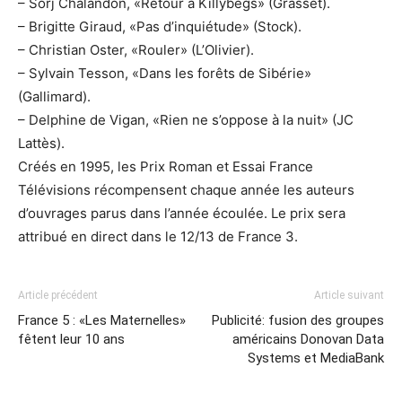
– Sorj Chalandon, «Retour à Killybegs» (Grasset).
– Brigitte Giraud, «Pas d’inquiétude» (Stock).
– Christian Oster, «Rouler» (L’Olivier).
– Sylvain Tesson, «Dans les forêts de Sibérie»
(Gallimard).
– Delphine de Vigan, «Rien ne s’oppose à la nuit» (JC
Lattès).
Créés en 1995, les Prix Roman et Essai France
Télévisions récompensent chaque année les auteurs
d’ouvrages parus dans l’année écoulée. Le prix sera
attribué en direct dans le 12/13 de France 3.
Article précédent
Article suivant
France 5 : «Les Maternelles»
Publicité: fusion des groupes
fêtent leur 10 ans
américains Donovan Data
Systems et MediaBank