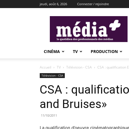
jeudi, août 6, 2026
Connecter / rejoindre
média+
CINÉMA
TV
PRODUCTION
Accueil
TV
Télévision - CSA
CSA : qualification
Télévision - CSA
CSA : qualificati
and Bruises»
11/10/2011
La qualification d’oeuvre cinématographique 