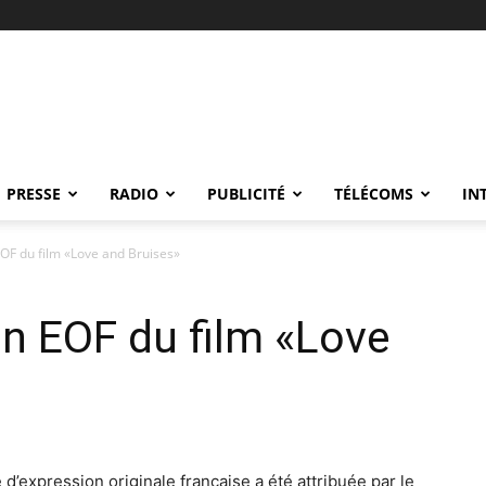
PRESSE
RADIO
PUBLICITÉ
TÉLÉCOMS
IN
 EOF du film «Love and Bruises»
on EOF du film «Love
d’expression originale française a été attribuée par le