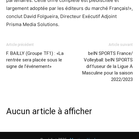
partenaires. Cette offre complète est plébiscitée et
largement adoptée par les éditeurs du marché Français!»,
conclut David Folgueira, Directeur Exécutif Adjoint
Prisma Media Solutions.
Article précédent
Article suivant
F. BAILLY (Groupe TF1) : «La
beIN SPORTS France/
rentrée sera placée sous le
Volleyball: beIN SPORTS
signe de l’événement»
diffuseur de la Ligue A
Masculine pour la saison
2022/2023
Aucun article à afficher