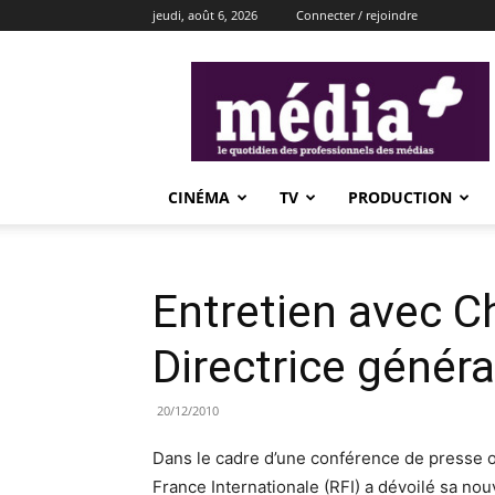
jeudi, août 6, 2026
Connecter / rejoindre
média+
CINÉMA
TV
PRODUCTION
Entretien avec C
Directrice génér
20/12/2010
Dans le cadre d’une conférence de presse or
France Internationale (RFI) a dévoilé sa no