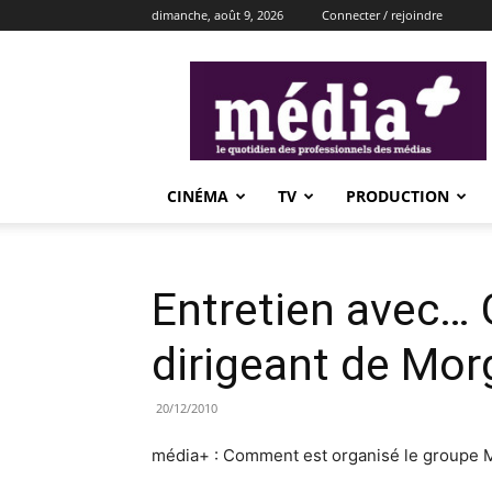
dimanche, août 9, 2026
Connecter / rejoindre
média+
CINÉMA
TV
PRODUCTION
Entretien avec… 
dirigeant de Mo
20/12/2010
média+ : Comment est organisé le groupe 