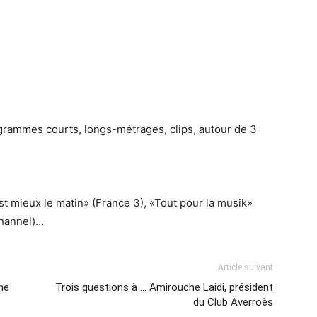
grammes courts, longs-métrages, clips, autour de 3
st mieux le matin» (France 3), «Tout pour la musik»
Channel)…
Article suivant
ne
Trois questions à … Amirouche Laidi, président
du Club Averroès