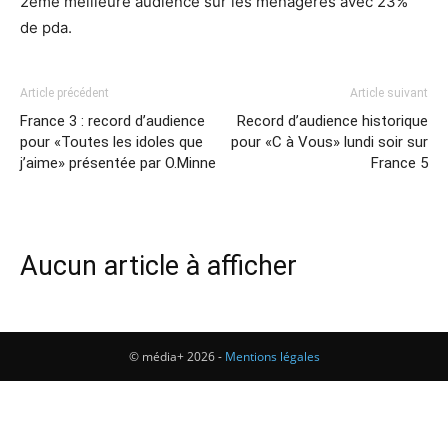
2ème meilleure audience sur les ménagères avec 23%
de pda.
Article précédent
Article suivant
France 3 : record d’audience
Record d’audience historique
pour «Toutes les idoles que
pour «C à Vous» lundi soir sur
j’aime» présentée par O.Minne
France 5
Aucun article à afficher
© média+ 2026 -
Mentions légales