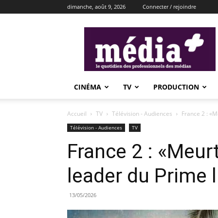
dimanche, août 9, 2026
Connecter / rejoindre
média+
CINÉMA
TV
PRODUCTION
Accueil
TV
Télévision - Audiences
France 2 : «M
Télévision - Audiences
TV
France 2 : «Meurt
leader du Prime 
13/05/2026