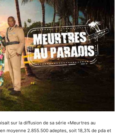
sait sur la diffusion de sa série «Meurtres au
 en moyenne 2.855.500 adeptes, soit 18,3% de pda et