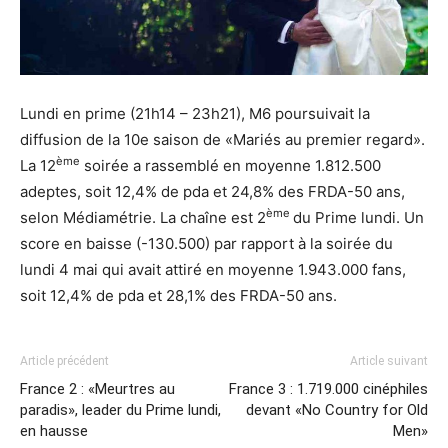
Lundi en prime (21h14 – 23h21), M6 poursuivait la
diffusion de la 10e saison de «Mariés au premier regard».
ème
La 12
soirée a rassemblé en moyenne 1.812.500
adeptes, soit 12,4% de pda et 24,8% des FRDA-50 ans,
ème
selon Médiamétrie. La chaîne est 2
du Prime lundi. Un
score en baisse (-130.500) par rapport à la soirée du
lundi 4 mai qui avait attiré en moyenne 1.943.000 fans,
soit 12,4% de pda et 28,1% des FRDA-50 ans.
Article précédent
Article suivant
France 2 : «Meurtres au
France 3 : 1.719.000 cinéphiles
paradis», leader du Prime lundi,
devant «No Country for Old
en hausse
Men»