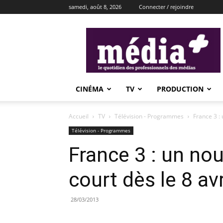
samedi, août 8, 2026
Connecter / rejoindre
média+
CINÉMA
TV
PRODUCTION
Accueil
TV
Télévision - Programmes
France 3 :
Télévision - Programmes
France 3 : un n
court dès le 8 avr
28/03/2013