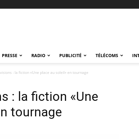
PRESSE
RADIO
PUBLICITÉ
TÉLÉCOMS
IN
isions : la fiction «Une place au soleil» en tournage
s : la fiction «Une
en tournage