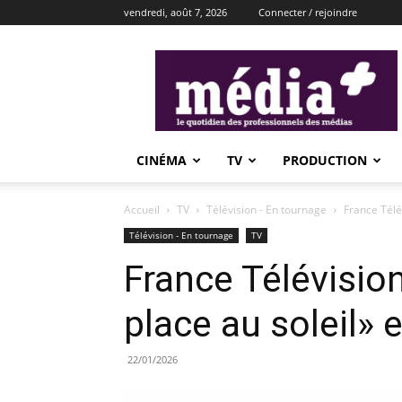
vendredi, août 7, 2026
Connecter / rejoindre
média+
CINÉMA
TV
PRODUCTION
Accueil
TV
Télévision - En tournage
France Télév
Télévision - En tournage
TV
France Télévision
place au soleil» 
22/01/2026