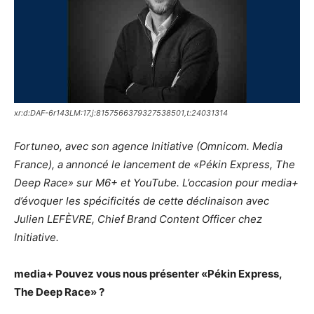
xr:d:DAF-6r143LM:17,j:8157566379327538501,t:24031314
Fortuneo, avec son agence Initiative (Omnicom. Media
France), a annoncé le lancement de «Pékin Express, The
Deep Race» sur M6+ et YouTube. L’occasion pour media+
d’évoquer les spécificités de cette déclinaison avec
Julien LEFÈVRE, Chief Brand Content Officer chez
Initiative.
media+
Pouvez vous nous présenter «Pékin Express,
The Deep Race» ?