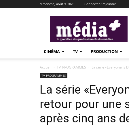
dimanche, août 9, 2026
Connecter / rejoindre
média+
CINÉMA
TV
PRODUCTION
Accueil
TV_PROGRAMMES
La série «Everyone is D
TV_PROGRAMMES
La série «Everyo
retour pour une s
après cinq ans d