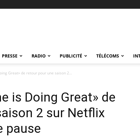
PRESSE
RADIO
PUBLICITÉ
TÉLÉCOMS
IN
oing Great» de retour pour une saison 2...
ne is Doing Great» de
aison 2 sur Netflix
e pause