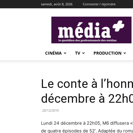
samedi, août 8, 2026
Connecter / rejoindre
média+
CINÉMA
TV
PRODUCTION
Le conte à l’hon
décembre à 22h
20/12/2010
Lundi 24 décembre à 22h05, M6 diffusera «
de quatre épisodes de 52′. Adaptée du roma