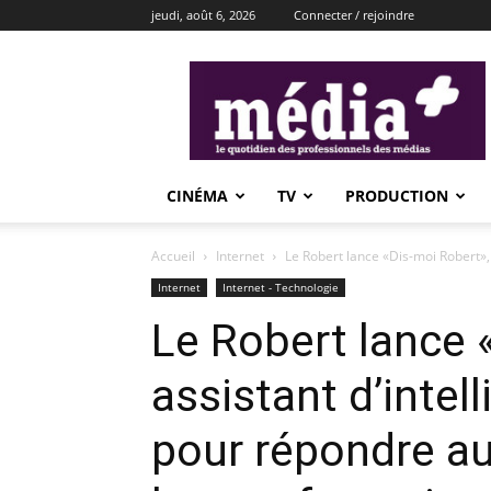
jeudi, août 6, 2026
Connecter / rejoindre
média+
CINÉMA
TV
PRODUCTION
Accueil
Internet
Le Robert lance «Dis-moi Robert», u
Internet
Internet - Technologie
Le Robert lance 
assistant d’intell
pour répondre au