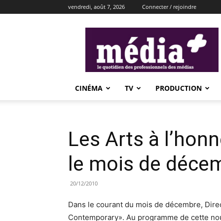
vendredi, août 7, 2026
Connecter / rejoindre
média+
CINÉMA
TV
PRODUCTION
Les Arts à l’honn
le mois de déce
20/12/2010
Dans le courant du mois de décembre, Dire
Contemporary». Au programme de cette nou