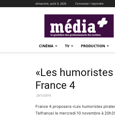
dimanche, août 9, 2026
Connecter / rejoindre
média+
CINÉMA
TV
PRODUCTION
«Les humoristes p
France 4
20/12/2010
France 4 proposera «Les humoristes piratent
Telfrance) le mercredi 10 novembre à 20h35