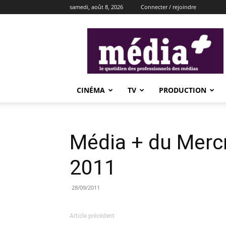
samedi, août 8, 2026
Connecter / rejoindre
média+
CINÉMA
TV
PRODUCTION
Média + du Merc
2011
28/09/2011
Article précédent