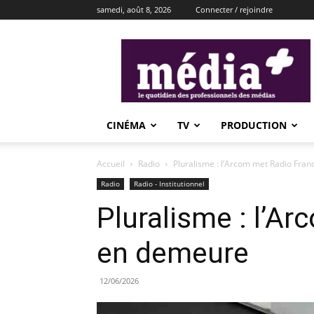
samedi, août 8, 2026
Connecter / rejoindre
média+
CINÉMA
TV
PRODUCTION
Accueil
Radio
Pluralisme : l’Arcom met Radio Fra
Radio
Radio - Institutionnel
Pluralisme : l’A
en demeure
12/06/2026