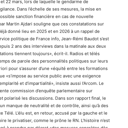
5 et 22 mars, lors de laquelle le gendarme de
vigilance. Dans l’échelle de ses mesures, la mise en
ossible sanction financière en cas de nouvelle
par Martin Ajdari souligne que ces constatations sur
déjà donné lieu en 2025 et en 2026 à un rappel de
rvice politique de France info, Jean-Rémi Baudot s’est
epuis 2 ans des interviews dans la matinale aux deux
ations tiennent toujours», écrit-il. Radios et télés
emps de parole des personnalités politiques sur leurs
riori pour s’assurer d’une «équité entre les formations
ique «s’impose au service public avec une exigence
plarité et d’impartialité», insiste aussi l’Arcom. Le
écente commission d’enquête parlementaire sur
et polarisé les discussions. Dans son rapport final, le
 un manque de neutralité et de contrôle, ainsi qu’à des
e Télé. L’élu est, en retour, accusé par la gauche et le
voire le privatiser, comme le prône le RN. L’histoire n’est
agé à prendre par décret «des mesures concrètes dès