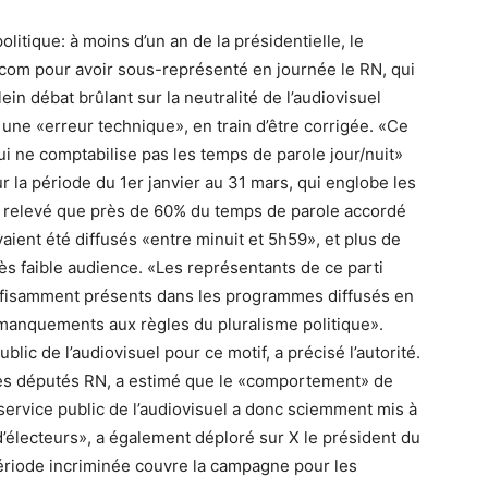
itique: à moins d’un an de la présidentielle, le
rcom pour avoir sous-représenté en journée le RN, qui
n débat brûlant sur la neutralité de l’audiovisuel
 une «erreur technique», en train d’être corrigée. «Ce
 qui ne comptabilise pas les temps de parole jour/nuit»
ur la période du 1er janvier au 31 mars, qui englobe les
 a relevé que près de 60% du temps de parole accordé
aient été diffusés «entre minuit et 5h59», et plus de
ès faible audience. «Les représentants de ce parti
suffisamment présents dans les programmes diffusés en
 manquements aux règles du pluralisme politique».
ic de l’audiovisuel pour ce motif, a précisé l’autorité.
 des députés RN, a estimé que le «comportement» de
service public de l’audiovisuel a donc sciemment mis à
d’électeurs», a également déploré sur X le président du
période incriminée couvre la campagne pour les