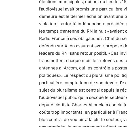
élections municipales, qui ont eu lieu les 1
l’audiovisuel avait promis une particulière 
demeure est le dernier échelon avant une p
violation. L’autorité indépendante présidée 
les temps d’antenne du RN la nuit «avaient 
Radio France à ses obligations». Chef du se
défendu sur X, en assurant avoir proposé d
leaders du RN, sans retour positif. «Ces invit
transmettent chaque mois les relevés des t
antennes à l’Arcom, qui les contrôle a poste
politiques». Le respect du pluralisme polit
particulière compte tenu de son devoir d’exem
sujet du pluralisme est central depuis la r
l’audiovisuel public qui a secoué le secteur 
député ciottiste Charles Alloncle a conclu à
coûts trop importants, en particulier à Franc
bloc central de vouloir affaiblir le secteur, 
pas terminée, le gouvernement s’étant eng