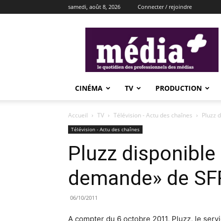
samedi, août 8, 2026
Connecter / rejoindre
média+
CINÉMA
TV
PRODUCTION
Accueil
TV
Télévision - Actu des chaînes
Pluzz 
Télévision - Actu des chaînes
Pluzz disponible 
demande» de SF
06/10/2011
A compter du 6 octobre 2011, Pluzz, le serv