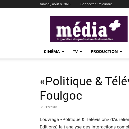
samedi, août 8, 2026
Connecter / rejoindre
média+
CINÉMA
TV
PRODUCTION
«Politique & Télé
Foulgoc
20/12/2010
L’ouvrage «Politique & Télévision» d’Auréli
Editions) fait analyse des interactions com