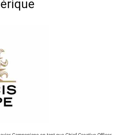
bérique
avier Campopiano en tant que Chief Creative Officer