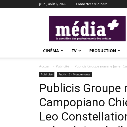
jeudi, août 6, 2026
Connecter / rejoindre
média+
CINÉMA
TV
PRODUCTION
Accueil
Publicité
Publicis Groupe nomme Javier Cam
Publicité
Publicité - Mouvements
Publicis Groupe
Campopiano Chief
Leo Constellatio