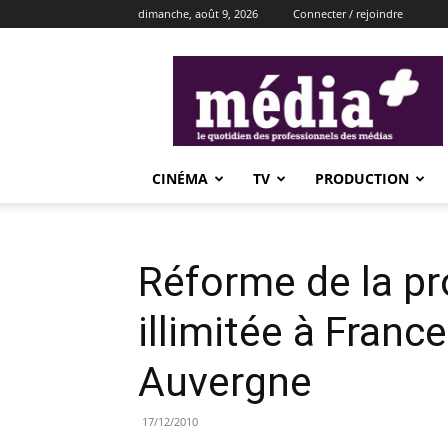
dimanche, août 9, 2026
Connecter / rejoindre
média+
CINÉMA
TV
PRODUCTION
Réforme de la pr
illimitée à Franc
Auvergne
17/12/2010