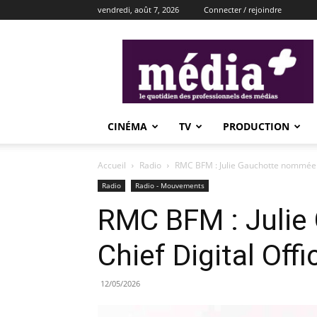
vendredi, août 7, 2026
Connecter / rejoindre
média+
CINÉMA
TV
PRODUCTION
Accueil
Radio
RMC BFM : Julie Gauchotte nommée C
Radio
Radio - Mouvements
RMC BFM : Juli
Chief Digital Offi
12/05/2026