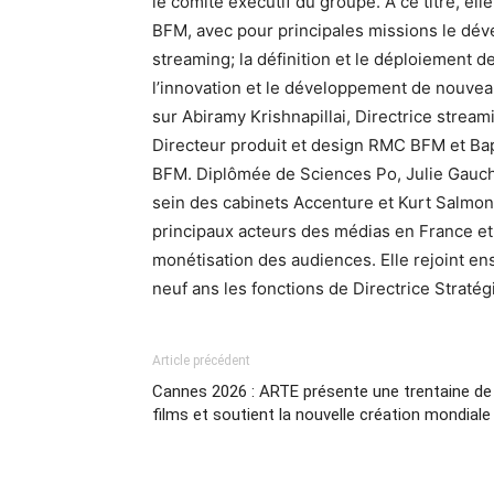
le comité exécutif du groupe. À ce titre, ell
BFM, avec pour principales missions le dév
streaming; la définition et le déploiement de 
l’innovation et le développement de nouvea
sur Abiramy Krishnapillai, Directrice stre
Directeur produit et design RMC BFM et Ba
BFM. Diplômée de Sciences Po, Julie Gaucho
sein des cabinets Accenture et Kurt Salmon
principaux acteurs des médias en France et
monétisation des audiences. Elle rejoint en
neuf ans les fonctions de Directrice Straté
Article précédent
Cannes 2026 : ARTE présente une trentaine de
films et soutient la nouvelle création mondiale