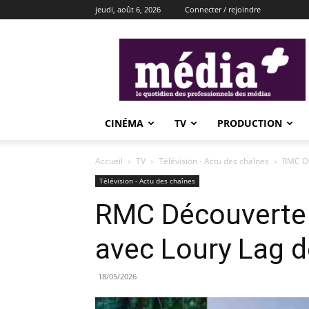
jeudi, août 6, 2026
Connecter / rejoindre
média+
CINÉMA
TV
PRODUCTION
Accueil
TV
Télévision - Actu des chaînes
RMC Dé
Télévision - Actu des chaînes
RMC Découverte 
avec Loury Lag d
18/05/2026