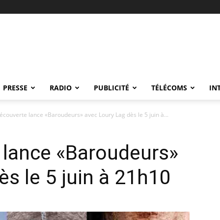
PRESSE
RADIO
PUBLICITÉ
TÉLÉCOMS
IN
couverte lance «Baroudeurs» avec Loury Lag dès le 5 juin à...
lance «Baroudeurs»
ès le 5 juin à 21h10