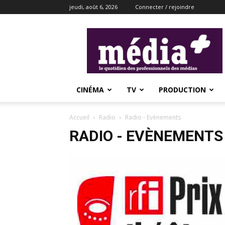
jeudi, août 6, 2026
Connecter / rejoindre
média+
CINÉMA
TV
PRODUCTION
Accueil
Radio
Radio - Evènements
RADIO - EVÈNEMENTS