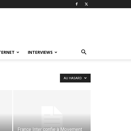
TERNET
INTERVIEWS
AU HASARD
France Inter confie à Movement