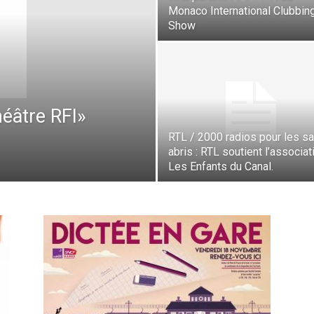
Monaco International Clubbin
Show
héâtre RFI»
RTL / 2000 radios pour les s
abris : RTL soutient l’associat
Les Enfants du Canal.