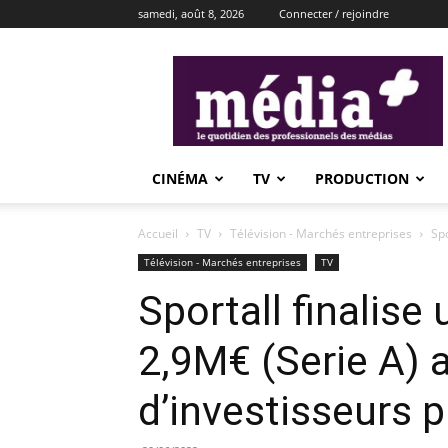
samedi, août 8, 2026
Connecter / rejoindre
média+
CINÉMA
TV
PRODUCTION
Accueil
TV
Télévision - Marchés entreprises
Spo
Télévision - Marchés entreprises
TV
Sportall finalise
2,9M€ (Serie A) 
d’investisseurs p