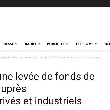
PRESSE
RADIO
PUBLICITÉ
TÉLÉCOMS
IN
rtall finalise une levée de fonds de 2,9M€ (Serie A) auprès d’investisseurs...
 une levée de fonds de
auprès
rivés et industriels