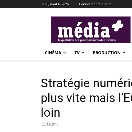
jeudi, août 6, 2026
Connecter / rejoindre
média+
CINÉMA
TV
PRODUCTION
Stratégie numéri
plus vite mais l’E
loin
20/12/2010