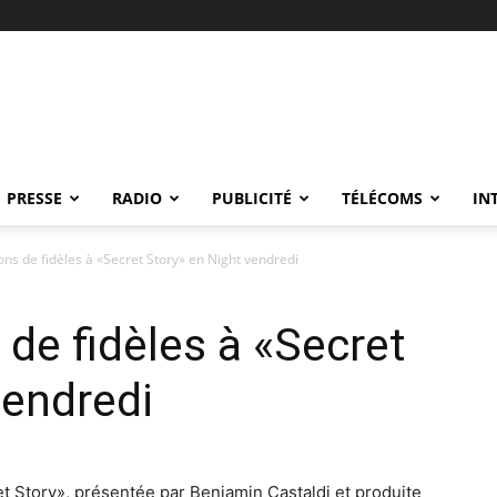
PRESSE
RADIO
PUBLICITÉ
TÉLÉCOMS
IN
lions de fidèles à «Secret Story» en Night vendredi
s de fidèles à «Secret
vendredi
t Story», présentée par Benjamin Castaldi et produite