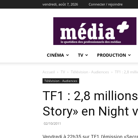
vendredi, août 7, 2026
Connecter / rejoindre
média+
CINÉMA
TV
PRODUCTION
Accueil
TV
Télévision - Audiences
TF1 : 2,8 mil
Télévision - Audiences
TF1 : 2,8 million
Story» en Night 
02/10/2011
Vendredi à 22h35 sur TF1, l’émission «Secre