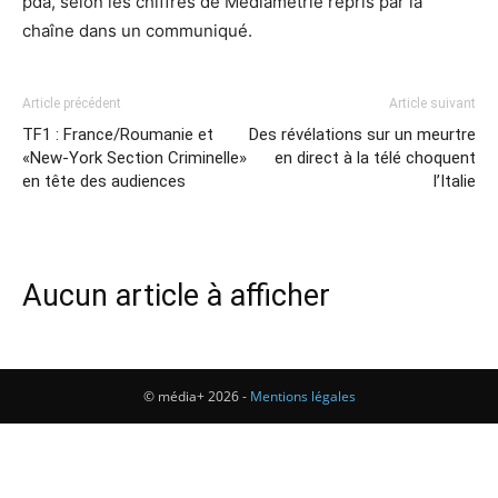
pda, selon les chiffres de Médiamétrie repris par la
chaîne dans un communiqué.
Article précédent
Article suivant
TF1 : France/Roumanie et
Des révélations sur un meurtre
«New-York Section Criminelle»
en direct à la télé choquent
en tête des audiences
l’Italie
Aucun article à afficher
© média+ 2026 -
Mentions légales