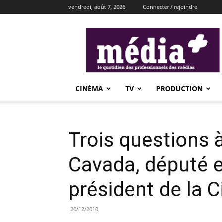
vendredi, août 7, 2026
Connecter / rejoindre
média+
CINÉMA
TV
PRODUCTION
Trois questions 
Cavada, député 
président de la 
20/12/2010