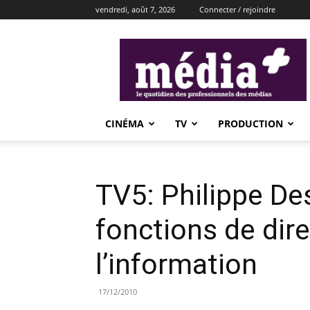
vendredi, août 7, 2026
Connecter / rejoindre
média+
CINÉMA
TV
PRODUCTION
TV5: Philippe De
fonctions de dir
l’information
17/12/2010