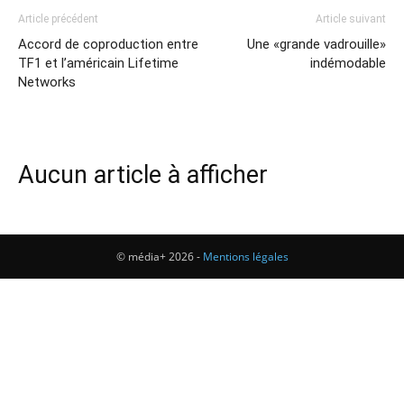
Article précédent
Article suivant
Accord de coproduction entre
Une «grande vadrouille»
TF1 et l’américain Lifetime
indémodable
Networks
Aucun article à afficher
© média+ 2026 -
Mentions légales