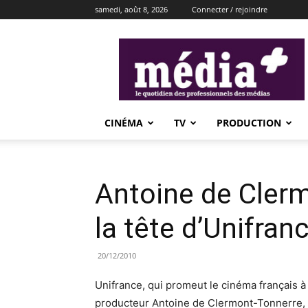
samedi, août 8, 2026
Connecter / rejoindre
média+
CINÉMA
TV
PRODUCTION
Antoine de Cler
la tête d’Unifran
20/12/2010
Unifrance, qui promeut le cinéma français à 
producteur Antoine de Clermont-Tonnerre, 