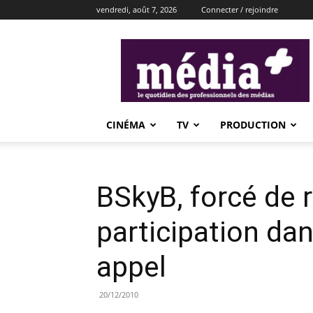
vendredi, août 7, 2026
Connecter / rejoindre
média+
CINÉMA
TV
PRODUCTION
BSkyB, forcé de 
participation dans
appel
20/12/2010