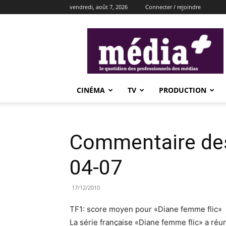
vendredi, août 7, 2026
Connecter / rejoindre
média+
CINÉMA
TV
PRODUCTION
Commentaire des
04-07
17/12/2010
TF1: score moyen pour «Diane femme flic»
La série française «Diane femme flic» a réun